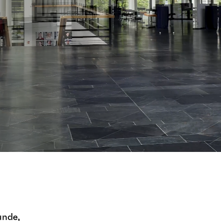
hne
unde,