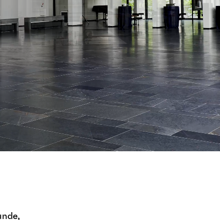
hne
unde,