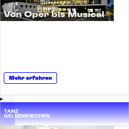
Von Oper bis Musical
Musiktheater ist ein Erlebnis für alle. Und ein
Raum für viele. Menschen begegnen sich
selbst und einander. Neugierig und
nachsichtig, tolerant und tollkühn, irritierend
und imposant, streitbar und stark.
Mehr erfahren
TANZ
GELSENKIRCHEN