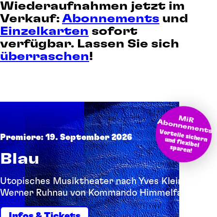
Wiederaufnahmen jetzt im
Verkauf:
Abonnements
und
Einzelkarten
sofort
verfügbar. Lassen Sie sich
überraschen
!
M
bonnem
iR A
ents
Vorteile sichern und flexibel
Premiere: 19. September 2026
sparen!
Blau
Utopisches Musiktheater nach Yves Klein und
Werner Ruhnau von Kommando Himmelfahrt
Infos & Tickets