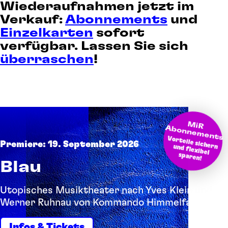
Wiederaufnahmen jetzt im
Verkauf:
Abonnements
und
Einzelkarten
sofort
verfügbar. Lassen Sie sich
überraschen
!
M
bonnem
iR A
ents
Vorteile sichern und flexibel
Premiere: 19. September 2026
sparen!
Blau
Utopisches Musiktheater nach Yves Klein und
Werner Ruhnau von Kommando Himmelfahrt
Infos & Tickets