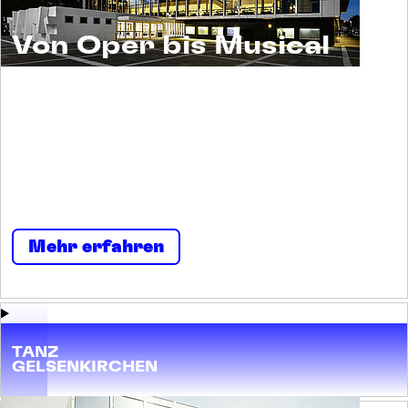
Von Oper bis Musical
Musiktheater ist ein Erlebnis für alle. Und ein
Raum für viele. Menschen begegnen sich
selbst und einander. Neugierig und
nachsichtig, tolerant und tollkühn, irritierend
und imposant, streitbar und stark.
Mehr erfahren
TANZ
GELSENKIRCHEN