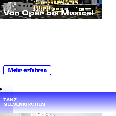
Von Oper bis Musical
Musiktheater ist ein Erlebnis für alle. Und ein
Raum für viele. Menschen begegnen sich
selbst und einander. Neugierig und
nachsichtig, tolerant und tollkühn, irritierend
und imposant, streitbar und stark.
Mehr erfahren
TANZ
GELSENKIRCHEN