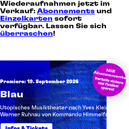
Wiederaufnahmen jetzt im
Verkauf:
Abonnements
und
Einzelkarten
sofort
verfügbar. Lassen Sie sich
überraschen
!
M
bonnem
iR A
ents
Vorteile sichern und flexibel
Premiere: 19. September 2026
sparen!
Blau
Utopisches Musiktheater nach Yves Klein und
Werner Ruhnau von Kommando Himmelfahrt
Infos & Tickets