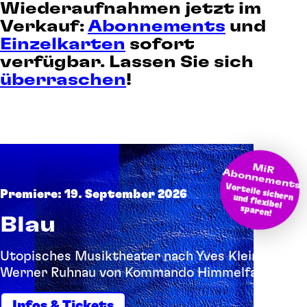
Wiederaufnahmen jetzt im
Verkauf:
Abonnements
und
Einzelkarten
sofort
verfügbar. Lassen Sie sich
überraschen
!
M
bonnem
iR A
ents
Vorteile sichern und flexibel
Premiere: 19. September 2026
sparen!
Blau
Utopisches Musiktheater nach Yves Klein und
Werner Ruhnau von Kommando Himmelfahrt
Infos & Tickets