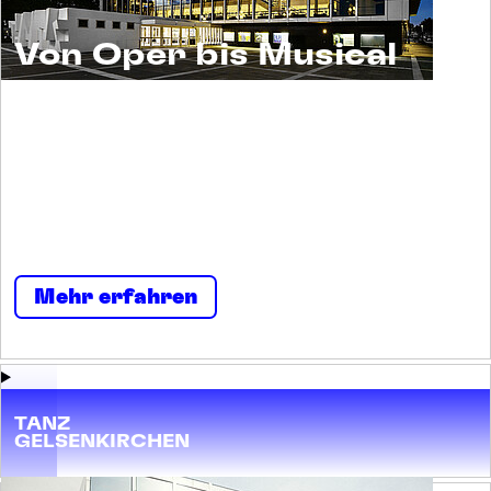
Von Oper bis Musical
Musiktheater ist ein Erlebnis für alle. Und ein
Raum für viele. Menschen begegnen sich
selbst und einander. Neugierig und
nachsichtig, tolerant und tollkühn, irritierend
und imposant, streitbar und stark.
Mehr erfahren
TANZ
GELSENKIRCHEN