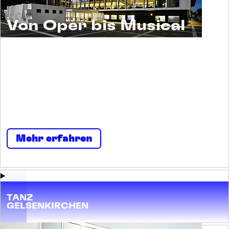
Von Oper bis Musical
Musiktheater ist ein Erlebnis für alle. Und ein
Raum für viele. Menschen begegnen sich
selbst und einander. Neugierig und
nachsichtig, tolerant und tollkühn, irritierend
und imposant, streitbar und stark.
Mehr erfahren
TANZ
GELSENKIRCHEN