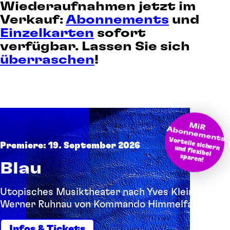
Wiederaufnahmen jetzt im
Verkauf:
Abonnements
und
Einzelkarten
sofort
verfügbar. Lassen Sie sich
überraschen
!
M
bonnem
iR A
ents
Vorteile sichern und flexibel
Premiere: 19. September 2026
sparen!
Blau
Utopisches Musiktheater nach Yves Klein und
Werner Ruhnau von Kommando Himmelfahrt
Infos & Tickets