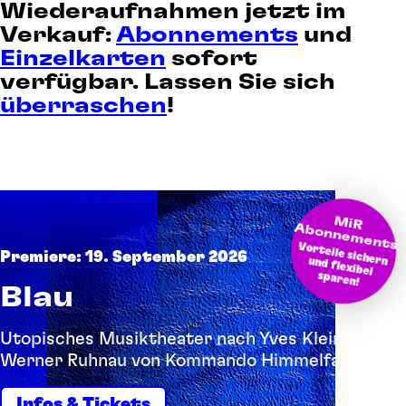
Wiederaufnahmen jetzt im
Verkauf:
Abonnements
und
Einzelkarten
sofort
verfügbar. Lassen Sie sich
überraschen
!
M
bonnem
iR A
ents
Vorteile sichern und flexibel
Premiere: 19. September 2026
sparen!
Blau
Utopisches Musiktheater nach Yves Klein und
Werner Ruhnau von Kommando Himmelfahrt
Infos & Tickets