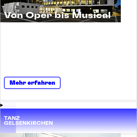
Von Oper bis Musical
Musiktheater ist ein Erlebnis für alle. Und ein
Raum für viele. Menschen begegnen sich
selbst und einander. Neugierig und
nachsichtig, tolerant und tollkühn, irritierend
und imposant, streitbar und stark.
Mehr erfahren
TANZ
GELSENKIRCHEN