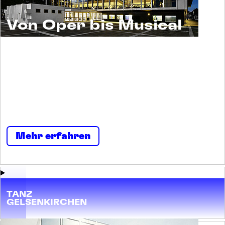
Von Oper bis Musical
Musiktheater ist ein Erlebnis für alle. Und ein
Raum für viele. Menschen begegnen sich
selbst und einander. Neugierig und
nachsichtig, tolerant und tollkühn, irritierend
und imposant, streitbar und stark.
Mehr erfahren
TANZ
GELSENKIRCHEN