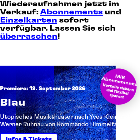
Wiederaufnahmen jetzt im
Verkauf:
Abonnements
und
Einzelkarten
sofort
verfügbar. Lassen Sie sich
überraschen
!
M
bonnem
iR A
ents
Vorteile sichern und flexibel
Premiere: 19. September 2026
sparen!
Blau
Utopisches Musiktheater nach Yves Klein und
Werner Ruhnau von Kommando Himmelfahrt
Infos & Tickets