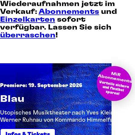
Wiederaufnahmen jetzt im
Verkauf:
Abonnements
und
Einzelkarten
sofort
verfügbar. Lassen Sie sich
überraschen
!
M
bonnem
iR A
ents
Vorteile sichern und flexibel
Premiere: 19. September 2026
sparen!
Blau
Utopisches Musiktheater nach Yves Klein und
Werner Ruhnau von Kommando Himmelfahrt
Infos & Tickets