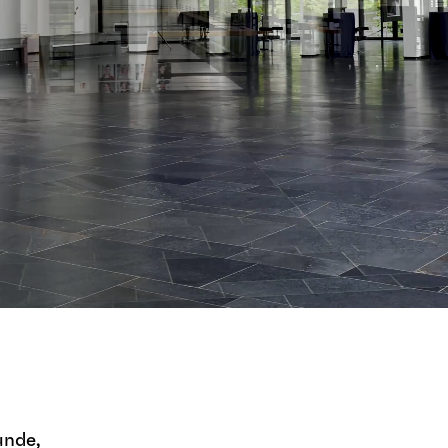
hne
unde,