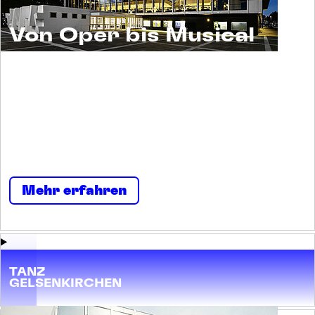
Von Oper bis Musical
Musiktheater ist ein Erlebnis für alle. Und ein
Raum für viele. Menschen begegnen sich
selbst und einander. Neugierig und
nachsichtig, tolerant und tollkühn, irritierend
und imposant, streitbar und stark.
Mehr erfahren
TANZ
GELSENKIRCHEN