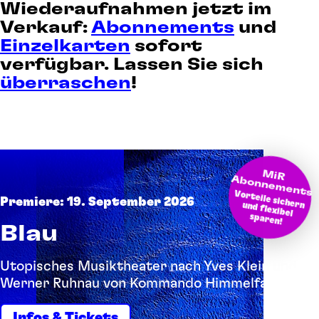
Wiederaufnahmen jetzt im
Verkauf:
Abonnements
und
Einzelkarten
sofort
verfügbar. Lassen Sie sich
überraschen
!
M
bonnem
iR A
ents
Vorteile sichern und flexibel
Premiere: 19. September 2026
sparen!
Blau
Utopisches Musiktheater nach Yves Klein und
Werner Ruhnau von Kommando Himmelfahrt
Infos & Tickets